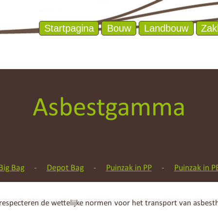
Startpagina
Bouw
Landbouw
Zak
Asbestgamma
Big Bag
-
Depot Bag
-
Puinzak in PP
-
Puinzak in P
respecteren de wettelijke normen voor het transport van asbes