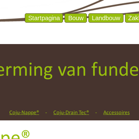
Startpagina
Bouw
Landbouw
Zak
erming van funde
Coju-Nappe®
-
Coju-Drain Tec®
-
Accessoires
ppe
®