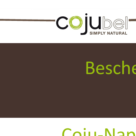
Besch
Coju-Na